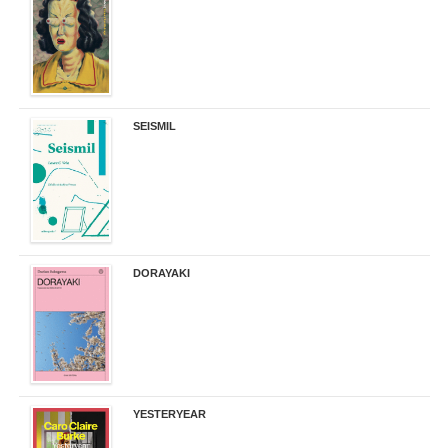
32,90 €
SEISMIL
14,00 €
DORAYAKI
19,50 €
YESTERYEAR
21,95 €