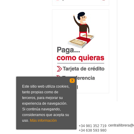
X
Este sitio web utiliza cookies,
tanto propias como de
terceros, para mejorar su
experiencia de navegación.
Si continúa navegando,
consideramos que acepta su
uso.
Más información
centrallibrera@
Central Librera
+34 981 352 719
+34 638 593 980