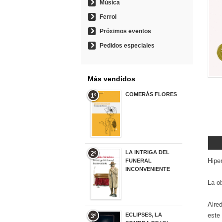
Música
Ferrol
Próximos eventos
Pedidos especiales
Más vendidos
COMERÁS FLORES
1º
19,95 €
LA INTRIGA DEL
2º
Hiper
FUNERAL
INCONVENIENTE
20,90 €
La o
Alre
ECLIPSES, LA
este 
3º