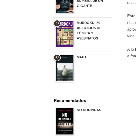
SOMBRA DE UN
una 
GIGANTE
20,00 €
Esta
el au
MURDOKU: 80
4º
ACERTIJOS DE
apro
LÓGICA Y
vida
ASESINATOS
17,90 €
A lo
a fom
MAITE
5º
22,90 €
Recomendados
NO DORMIRÁS
21,90 €