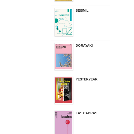
SEISMIL
14,00 €
DORAYAKI
19,50 €
YESTERYEAR
21,95 €
LAS CABRAS
20,90 €