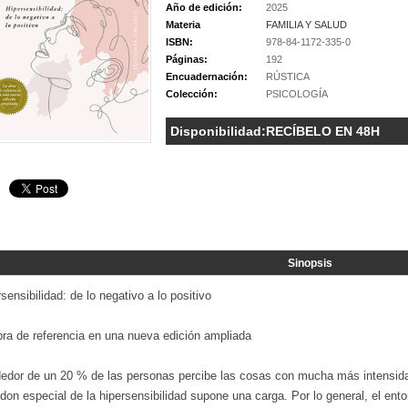
Año de edición:
2025
Materia
FAMILIA Y SALUD
ISBN:
978-84-1172-335-0
Páginas:
192
Encuadernación:
RÚSTICA
Colección:
PSICOLOGÍA
Disponibilidad:
RECÍBELO EN 48H
Sinopsis
sensibilidad: de lo negativo a lo positivo
bra de referencia en una nueva edición ampliada
dedor de un 20 % de las personas percibe las cosas con mucha más intensid
don especial de la hipersensibilidad supone una carga. Por lo general, el en