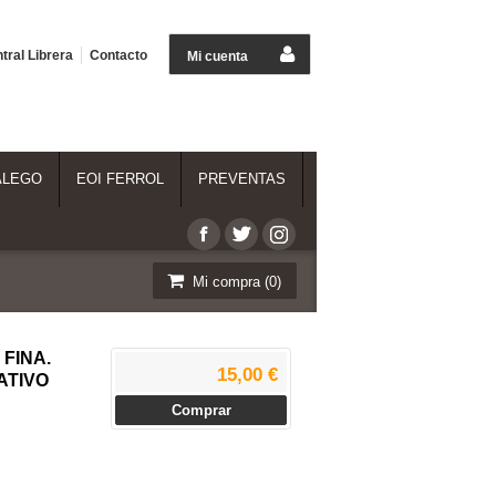
tral Librera
Contacto
Mi cuenta
ALEGO
EOI FERROL
PREVENTAS
Mi compra (
0
)
FINA.
15,00 €
ATIVO
Comprar