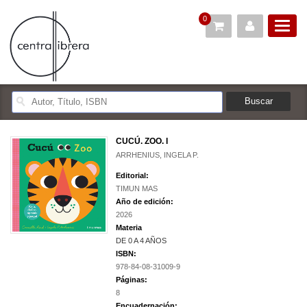
0
CUCÚ. ZOO. I
ARRHENIUS, INGELA P.
Editorial:
TIMUN MAS
Año de edición:
2026
Materia
DE 0 A 4 AÑOS
ISBN:
978-84-08-31009-9
Páginas:
8
Encuadernación: