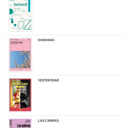
14,00 €
DORAYAKI
19,50 €
YESTERYEAR
21,95 €
LAS CABRAS
20,90 €