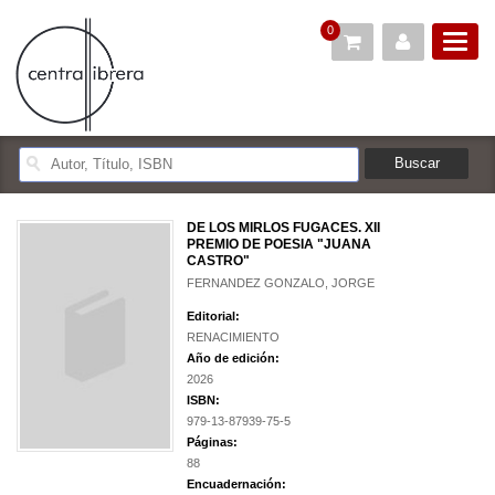
0
DE LOS MIRLOS FUGACES. XII
PREMIO DE POESIA "JUANA
CASTRO"
FERNANDEZ GONZALO, JORGE
Editorial:
RENACIMIENTO
Año de edición:
2026
ISBN:
979-13-87939-75-5
Páginas:
88
Encuadernación: