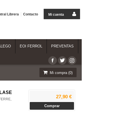
tral Librera
Contacto
Mi cuenta
ALEGO
EOI FERROL
PREVENTAS
Mi compra (
0
)
CLASE
27,90 €
FERRE,
Comprar