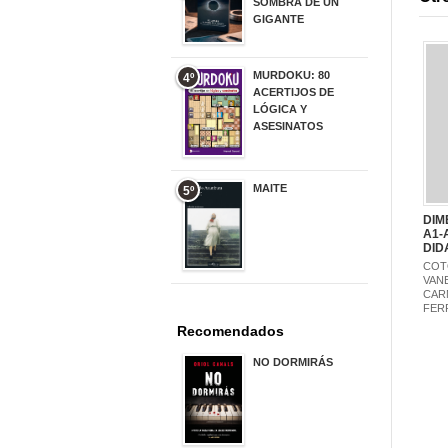
SOMBRA DE UN
GIGANTE
20,00 €
MURDOKU: 80
4º
ACERTIJOS DE
LÓGICA Y
ASESINATOS
17,90 €
MAITE
5º
22,90 €
DIM
A1-
DID
COT
VAN
CAR
FER
Recomendados
NO DORMIRÁS
21,90 €