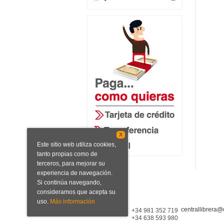
X
Este sitio web utiliza cookies,
tanto propias como de
terceros, para mejorar su
experiencia de navegación.
Si continúa navegando,
consideramos que acepta su
uso.
Más información
centrallibrera@
Central Librera
+34 981 352 719
+34 638 593 980