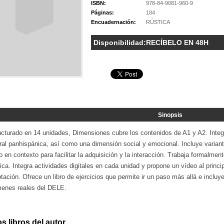
ISBN:
978-84-9081-960-9
Páginas:
184
Encuadernación:
RÚSTICA
Disponibilidad:
RECÍBELO EN 48H
Sinopsis
ucturado en 14 unidades, Dimensiones cubre los contenidos de A1 y A2. Integ
ural panhispánica, así como una dimensión social y emocional. Incluye varian
o en contexto para facilitar la adquisición y la interacción. Trabaja formalme
ica. Integra actividades digitales en cada unidad y propone un vídeo al princ
tación. Ofrece un libro de ejercicios que permite ir un paso más allá e inclu
enes reales del DELE.
s libros del autor