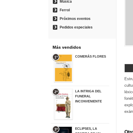
Música
Ferrol
Próximos eventos
Pedidos especiales
Más vendidos
COMERÁS FLORES
1º
19,95 €
Estr
cult
LA INTRIGA DEL
léxic
2º
FUNERAL
fonét
INCONVENIENTE
explo
20,90 €
exám
ECLIPSES, LA
3º
Otro