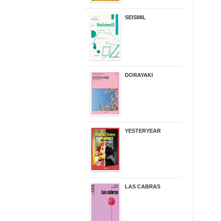
SEISMIL
14,00 €
DORAYAKI
19,50 €
YESTERYEAR
21,95 €
LAS CABRAS
20,90 €