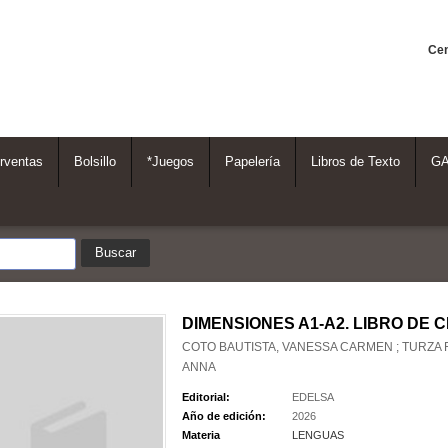
Cen
rventas
Bolsillo
*Juegos
Papelería
Libros de Texto
G
DIMENSIONES A1-A2. LIBRO DE 
COTO BAUTISTA, VANESSA CARMEN ; TURZA 
ANNA
Editorial:
EDELSA
Año de edición:
2026
Materia
LENGUAS