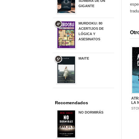
SOMBRA DE UN
espec
GIGANTE
trad
20,00 €
MURDOKU: 80
4º
ACERTIJOS DE
Otro
LÓGICA Y
ASESINATOS
17,90 €
MAITE
5º
22,90 €
ATR
Recomendados
LA 
STO
NO DORMIRÁS
21,90 €