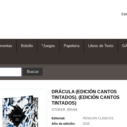
Cen
rventas
Bolsillo
*Juegos
Papelería
Libros de Texto
G
DRÁCULA (EDICIÓN CANTOS
TINTADOS). (EDICIÓN CANTOS
TINTADOS)
STOKER, BRAM
Editorial:
PENGUIN CLÁSICOS
Año de edición:
2026