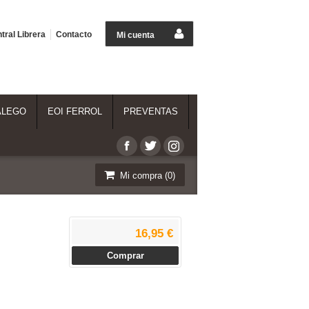
tral Librera
Contacto
Mi cuenta
ALEGO
EOI FERROL
PREVENTAS
Mi compra (
0
)
16,95 €
Comprar