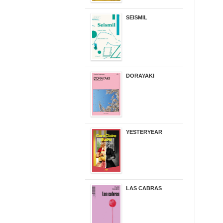
SEISMIL
14,00 €
DORAYAKI
19,50 €
YESTERYEAR
21,95 €
LAS CABRAS
20,90 €