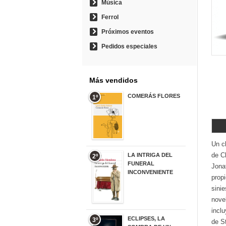
Música
Ferrol
Próximos eventos
Pedidos especiales
Más vendidos
COMERÁS FLORES
1º
19,95 €
Un cl
de Ch
LA INTRIGA DEL
2º
FUNERAL
Jonat
INCONVENIENTE
prop
20,90 €
sinie
nove
inclu
ECLIPSES, LA
3º
de St