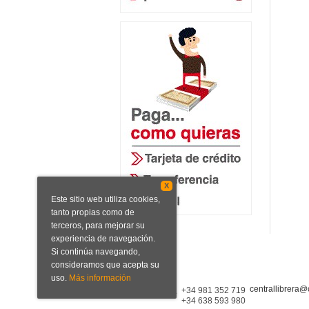
X
Este sitio web utiliza cookies,
tanto propias como de
terceros, para mejorar su
experiencia de navegación.
Si continúa navegando,
consideramos que acepta su
uso.
Más información
centrallibrera@
Central Librera
+34 981 352 719
+34 638 593 980