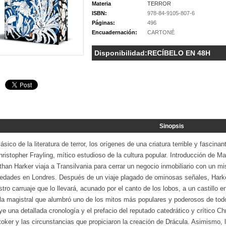
Materia
TERROR
ISBN:
978-84-9105-807-6
Páginas:
496
Encuadernación:
CARTONÉ
Disponibilidad:
RECÍBELO EN 48H
Sinopsis
ásico de la literatura de terror, los orígenes de una criatura terrible y fasci
ristopher Frayling, mítico estudioso de la cultura popular. Introducción de Ma
han Harker viaja a Transilvania para cerrar un negocio inmobiliario con un 
iedades en Londres. Después de un viaje plagado de ominosas señales, Harke
stro carruaje que lo llevará, acunado por el canto de los lobos, a un castillo en
la magistral que alumbró uno de los mitos más populares y poderosos de todo
ye una detallada cronología y el prefacio del reputado catedrático y crítico Ch
oker y las circunstancias que propiciaron la creación de Drácula. Asimismo, l