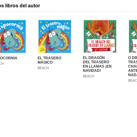
s libros del autor
EL DRAGÓN
O D
OCORNIA
EL TRASERO
DEL TRASERO
TRA
MÁGICO
CH
EN LLAMAS ¡EN
CHA
BEACH
NAVIDAD!
ANT
NAD
BEACH
BEA