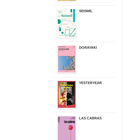
SEISMIL
14,00 €
DORAYAKI
19,50 €
YESTERYEAR
21,95 €
LAS CABRAS
20,90 €