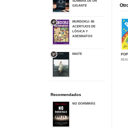
SOMBRA DE UN
Otro
GIGANTE
20,00 €
MURDOKU: 80
4º
ACERTIJOS DE
LÓGICA Y
ASESINATOS
17,90 €
MAITE
POP
5º
22,90 €
BEA
Recomendados
NO DORMIRÁS
21,90 €