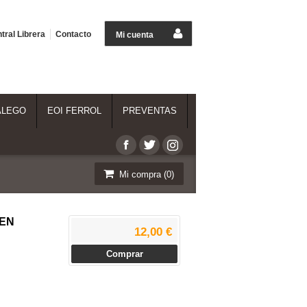
tral Librera
Contacto
Mi cuenta
ALEGO
EOI FERROL
PREVENTAS
Mi compra (
0
)
EN
12,00 €
Comprar