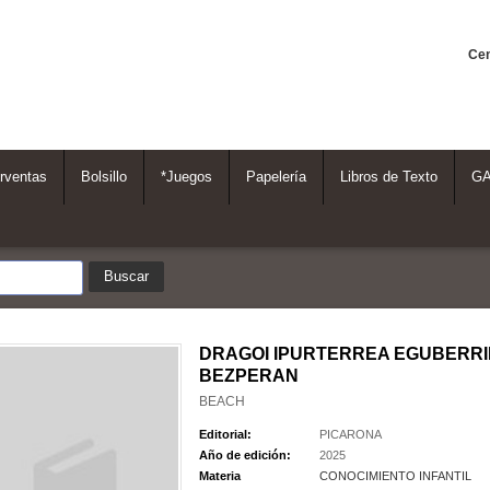
Cen
rventas
Bolsillo
*Juegos
Papelería
Libros de Texto
G
DRAGOI IPURTERREA EGUBERRI
BEZPERAN
BEACH
Editorial:
PICARONA
Año de edición:
2025
Materia
CONOCIMIENTO INFANTIL