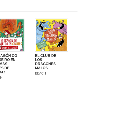
RAGÓN CO
EL CLUB DE
SEIRO EN
LOS
MAS
DRAGONES
ES DE
MALOS
AL!
BEACH
CH