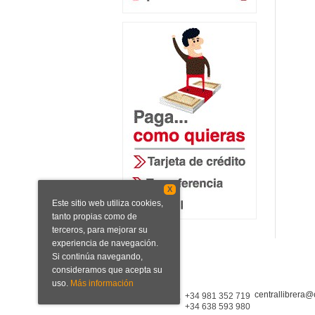
X
Este sitio web utiliza cookies,
tanto propias como de
terceros, para mejorar su
experiencia de navegación.
Si continúa navegando,
consideramos que acepta su
uso.
Más información
centrallibrera@
Central Librera
+34 981 352 719
+34 638 593 980