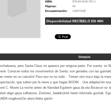
ISBN:
978-84-9145-767-1
Páginas:
40
Encuadernación:
CARTONÉ
Disponibilidad:
RECÍBELO EN 48H
Sinopsis
ochebuena, pero Santa Claus no aparece por ninguna parte. Por suerte, sir 
venir. Conocen todos los movimientos de Santa: son geniales con las guirnald
en meter en un calcetín! Pero eso no es todo... Tienen otro truco bajo la m
spectáculo, que salten por la nieve y que hagan BOOM... Una adaptación exp
ent C. Moore La noche antes de Navidad Eguberri gaua da eta Bizarzuri ez da
etan dago gaua salbatzea. Zorionez, badakizkite haren trikimailu guztiak. Eg
NDA magikoa!Zer atera liteke gaizki