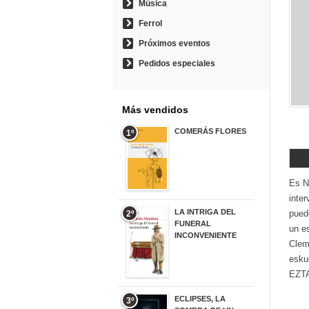
Música
Ferrol
Próximos eventos
Pedidos especiales
Más vendidos
COMERÁS FLORES
1º
19,95 €
Es N
inter
LA INTRIGA DEL
pued
2º
FUNERAL
un e
INCONVENIENTE
Clem
20,90 €
esku
EZTA
ECLIPSES, LA
3º