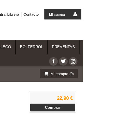
tral Librera
Contacto
Mi cuenta
ALEGO
EOI FERROL
PREVENTAS
Mi compra (
0
)
22,90 €
Comprar