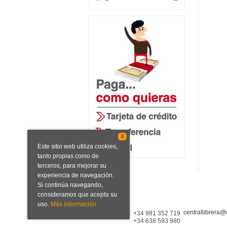
X
Este sitio web utiliza cookies,
tanto propias como de
terceros, para mejorar su
experiencia de navegación.
Si continúa navegando,
consideramos que acepta su
uso.
Más información
centrallibrera@
Central Librera
+34 981 352 719
+34 638 593 980