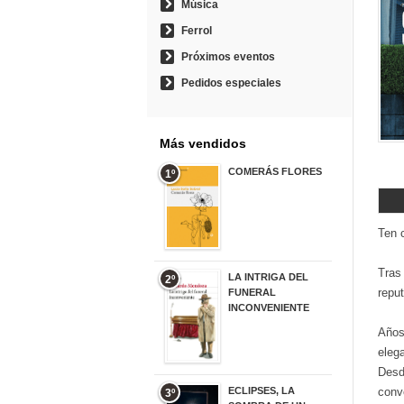
Música
Ferrol
Próximos eventos
Pedidos especiales
Más vendidos
COMERÁS FLORES
1º
19,95 €
Ten 
Tras
LA INTRIGA DEL
2º
reput
FUNERAL
INCONVENIENTE
20,90 €
Años
eleg
Desd
ECLIPSES, LA
conve
3º