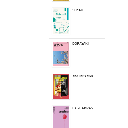
SEISMIL
14,00 €
DORAYAKI
19,50 €
YESTERYEAR
21,95 €
LAS CABRAS
20,90 €