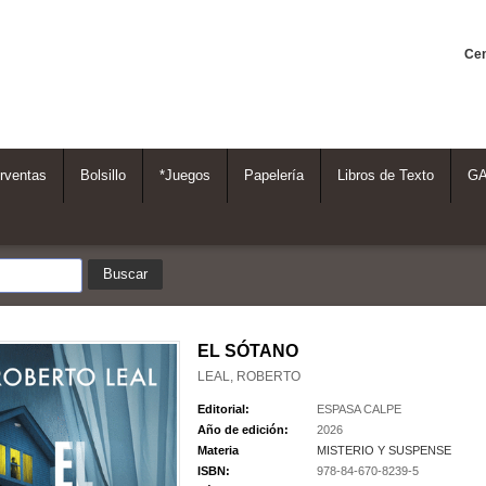
Cen
rventas
Bolsillo
*Juegos
Papelería
Libros de Texto
G
EL SÓTANO
LEAL, ROBERTO
Editorial:
ESPASA CALPE
Año de edición:
2026
Materia
MISTERIO Y SUSPENSE
ISBN:
978-84-670-8239-5