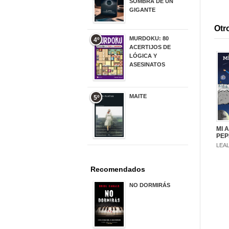
SOMBRA DE UN
GIGANTE
20,00 €
Otro
MURDOKU: 80
4º
ACERTIJOS DE
LÓGICA Y
ASESINATOS
17,90 €
MAITE
5º
22,90 €
MI 
PEP
LEA
Recomendados
NO DORMIRÁS
21,90 €