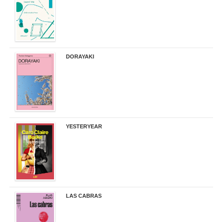
DORAYAKI
19,50 €
YESTERYEAR
21,95 €
LAS CABRAS
20,90 €