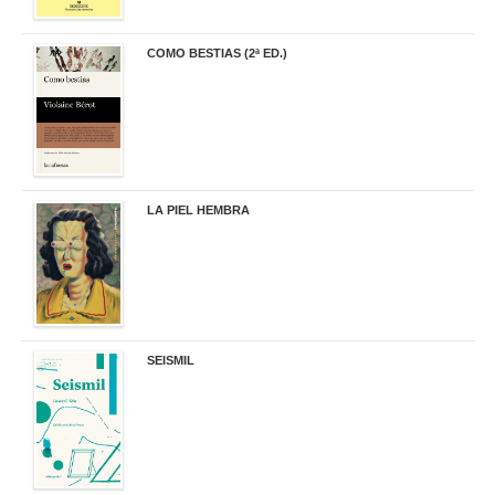
COMO BESTIAS (2ª ED.)
16,95 €
LA PIEL HEMBRA
32,90 €
SEISMIL
14,00 €