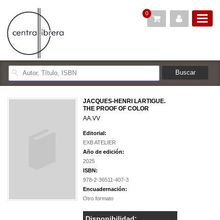
0
JACQUES-HENRI LARTIGUE.
THE PROOF OF COLOR
AA.VV
Editorial:
EXB ATELIER
Año de edición:
2025
ISBN:
978-2-36511-407-3
Encuadernación:
Otro formato
Disponibilidad: