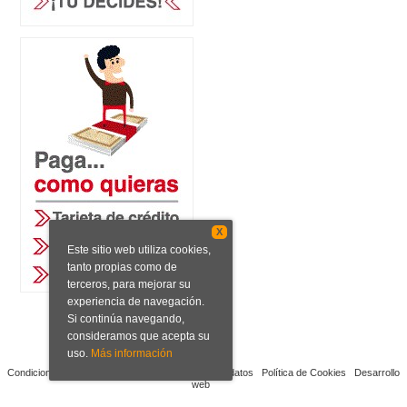
X
Este sitio web utiliza cookies,
tanto propias como de
terceros, para mejorar su
experiencia de navegación.
Si continúa navegando,
consideramos que acepta su
uso.
Más información
Condiciones de venta
Aviso legal
Protección de datos
Política de Cookies
Desarrollo
web