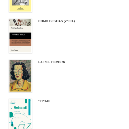
COMO BESTIAS (2ª ED.)
16,95 €
LA PIEL HEMBRA
32,90 €
SEISMIL
14,00 €