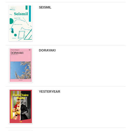
SEISMIL
14,00 €
DORAYAKI
19,50 €
YESTERYEAR
21,95 €