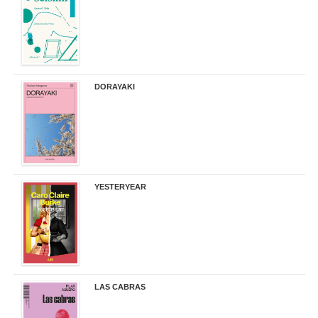
DORAYAKI
19,50 €
YESTERYEAR
21,95 €
LAS CABRAS
20,90 €