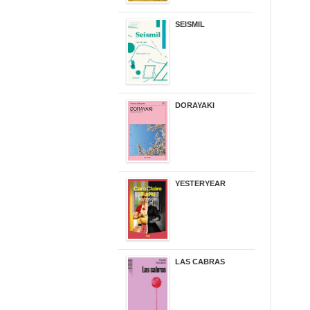
SEISMIL
14,00 €
DORAYAKI
19,50 €
YESTERYEAR
21,95 €
LAS CABRAS
20,90 €