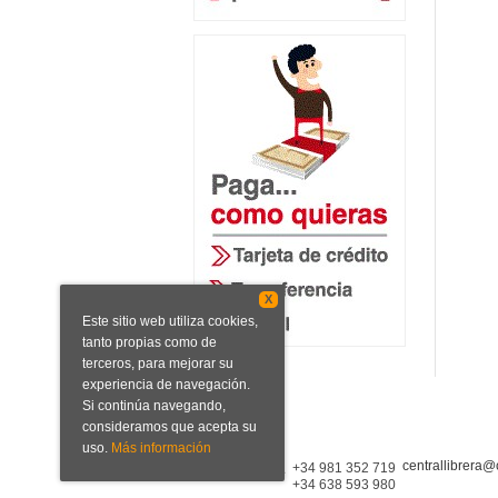
X
Este sitio web utiliza cookies,
tanto propias como de
terceros, para mejorar su
experiencia de navegación.
Si continúa navegando,
consideramos que acepta su
uso.
Más información
centrallibrera@
Central Librera
+34 981 352 719
+34 638 593 980