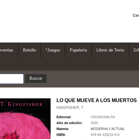
Cen
rventas
Bolsillo
*Juegos
Papelería
Libros de Texto
G
LO QUE MUEVE A LOS MUERTOS
KINGFISHER, T.
Editorial:
CRONONAUTA
Año de edición:
2025
Materia
MODERNA Y ACTUAL
ISBN:
978-84-128211-8-5