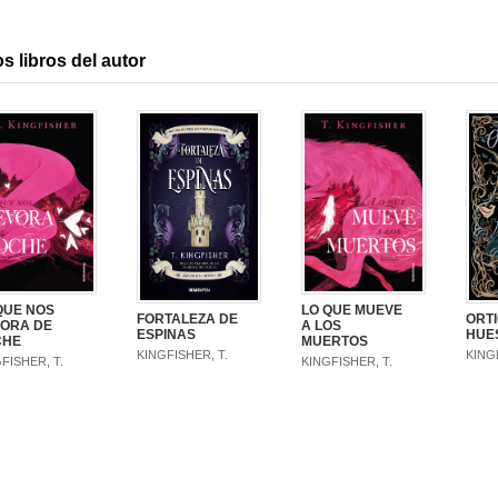
s libros del autor
QUE NOS
LO QUE MUEVE
FORTALEZA DE
ORTI
ORA DE
A LOS
ESPINAS
HUE
CHE
MUERTOS
KINGFISHER, T.
KING
FISHER, T.
KINGFISHER, T.