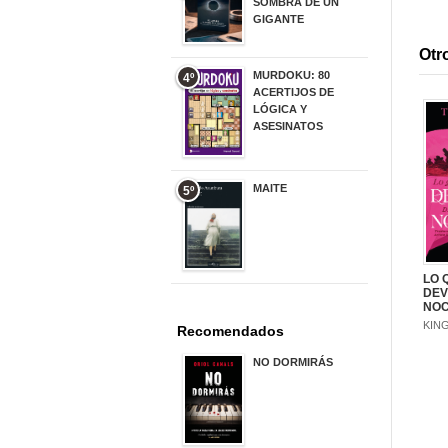
SOMBRA DE UN
GIGANTE
20,00 €
Otro
MURDOKU: 80
4º
ACERTIJOS DE
LÓGICA Y
ASESINATOS
17,90 €
MAITE
5º
22,90 €
LO 
DEV
NO
KING
Recomendados
NO DORMIRÁS
21,90 €