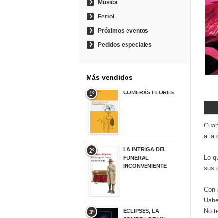
Música
Ferrol
Próximos eventos
Pedidos especiales
Más vendidos
COMERÁS FLORES
1º
19,95 €
Cuan
a la 
LA INTRIGA DEL
2º
Lo qu
FUNERAL
INCONVENIENTE
sus 
20,90 €
Con 
Ushe
No te
ECLIPSES, LA
3º