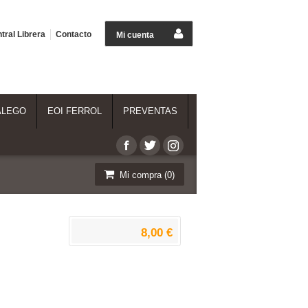
tral Librera
Contacto
Mi cuenta
ALEGO
EOI FERROL
PREVENTAS
Mi compra (
0
)
8,00 €