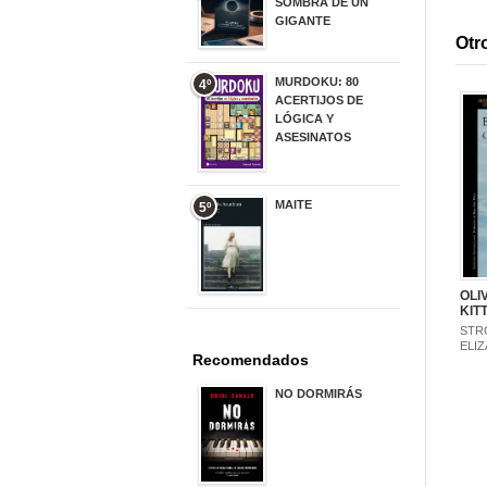
SOMBRA DE UN
GIGANTE
Otro
20,00 €
MURDOKU: 80
4º
ACERTIJOS DE
LÓGICA Y
ASESINATOS
17,90 €
MAITE
5º
22,90 €
OLI
KIT
STR
ELI
Recomendados
NO DORMIRÁS
21,90 €