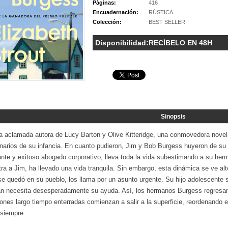
Páginas:
416
Encuadernación:
RÚSTICA
Colección:
BEST SELLER
Disponibilidad:
RECÍBELO EN 48H
Sinopsis
la aclamada autora de Lucy Barton y Olive Kitteridge, una conmovedora nove
narios de su infancia. En cuanto pudieron, Jim y Bob Burgess huyeron de su 
ante y exitoso abogado corporativo, lleva toda la vida subestimando a su he
tra a Jim, ha llevado una vida tranquila. Sin embargo, esta dinámica se ve a
se quedó en su pueblo, los llama por un asunto urgente. Su hijo adolescente
n necesita desesperadamente su ayuda. Así, los hermanos Burgess regresan a
iones largo tiempo enterradas comienzan a salir a la superficie, reordenando
 siempre.