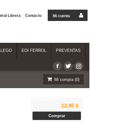
tral Librera
Contacto
Mi cuenta
ALEGO
EOI FERROL
PREVENTAS
Mi compra (
0
)
12,95 €
Comprar