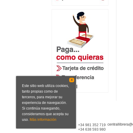
X
Este sitio web utiliza cookies,
tanto propias como de
terceros, para mejorar su
experiencia de navegación.
Si continúa navegando,
consideramos que acepta su
uso.
Más información
centrallibrera@
Central Librera
+34 981 352 719
+34 638 593 980