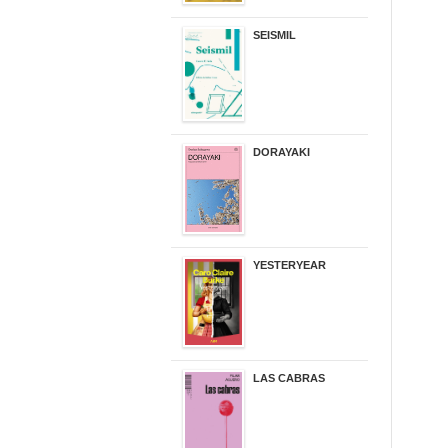
SEISMIL
14,00 €
DORAYAKI
19,50 €
YESTERYEAR
21,95 €
LAS CABRAS
20,90 €