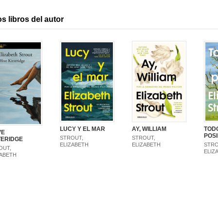
s libros del autor
LUCY Y EL MAR
AY, WILLIAM
TOD
VE
POS
STROUT,
STROUT,
TERIDGE
ELIZABETH
ELIZABETH
STRO
OUT,
ELIZ
ZABETH