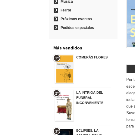
Música
Ferrol
Próximos eventos
Pedidos especiales
Más vendidos
COMERÁS FLORES
1º
19,95 €
Por 
esce
LA INTRIGA DEL
eleg
2º
FUNERAL
idola
INCONVENIENTE
que 
20,90 €
Susa
tens
para
ECLIPSES, LA
3º