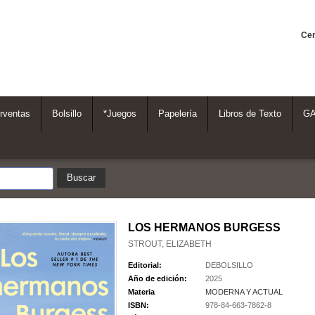
Cen
rventas
Bolsillo
*Juegos
Papelería
Libros de Texto
G
LOS HERMANOS BURGESS
STROUT, ELIZABETH
Editorial:
DEBOLSILLO
Año de edición:
2025
Materia
MODERNA Y ACTUAL
ISBN:
978-84-663-7862-8