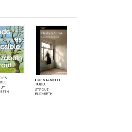
O ES
CUÉNTAMELO
IBLE
TODO
UT,
STROUT,
ABETH
ELIZABETH