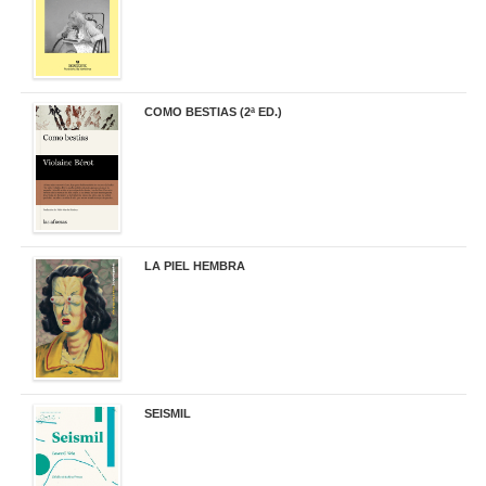
COMO BESTIAS (2ª ED.)
16,95 €
LA PIEL HEMBRA
32,90 €
SEISMIL
14,00 €