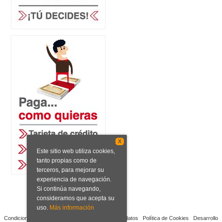
X
Este sitio web utiliza cookies,
tanto propias como de
terceros, para mejorar su
experiencia de navegación.
Si continúa navegando,
consideramos que acepta su
uso.
Más información
Condiciones de venta
Aviso legal
Protección de datos
Política de Cookies
Desarrollo