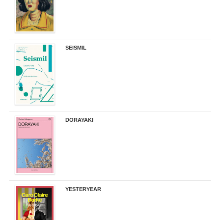
SEISMIL
14,00 €
DORAYAKI
19,50 €
YESTERYEAR
21,95 €