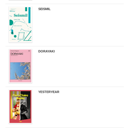
SEISMIL
14,00 €
DORAYAKI
19,50 €
YESTERYEAR
21,95 €