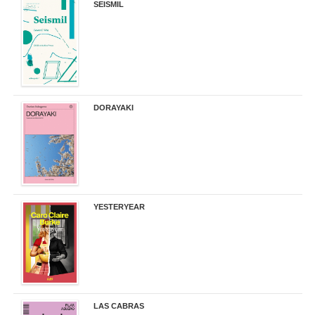
SEISMIL
14,00 €
DORAYAKI
19,50 €
YESTERYEAR
21,95 €
LAS CABRAS