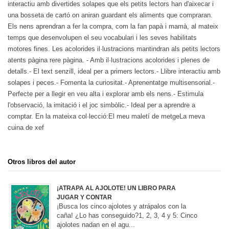
interactiu amb divertides solapes que els petits lectors han d'aixecar i
una bosseta de cartó on aniran guardant els aliments que compraran.
Els nens aprendran a fer la compra, com la fan papà i mamà, al mateix
temps que desenvolupen el seu vocabulari i les seves habilitats
motores fines. Les acolorides il·lustracions mantindran als petits lectors
atents pàgina rere pàgina. - Amb il·lustracions acolorides i plenes de
detalls.- El text senzill, ideal per a primers lectors.- Llibre interactiu amb
solapes i peces.- Fomenta la curiositat.- Aprenentatge multisensorial.-
Perfecte per a llegir en veu alta i explorar amb els nens.- Estimula
l'observació, la imitació i el joc simbòlic.- Ideal per a aprendre a
comptar. En la mateixa col·lecció:El meu maletí de metgeLa meva
cuina de xef
Otros libros del autor
¡ATRAPA AL AJOLOTE! UN LIBRO PARA
JUGAR Y CONTAR
¡Busca los cinco ajolotes y atrápalos con la
caña! ¿Lo has conseguido?1, 2, 3, 4 y 5: Cinco
ajolotes nadan en el agu...