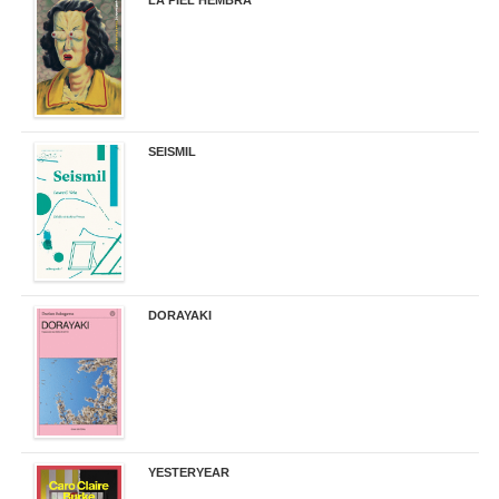
LA PIEL HEMBRA
32,90 €
SEISMIL
14,00 €
DORAYAKI
19,50 €
YESTERYEAR
21,95 €