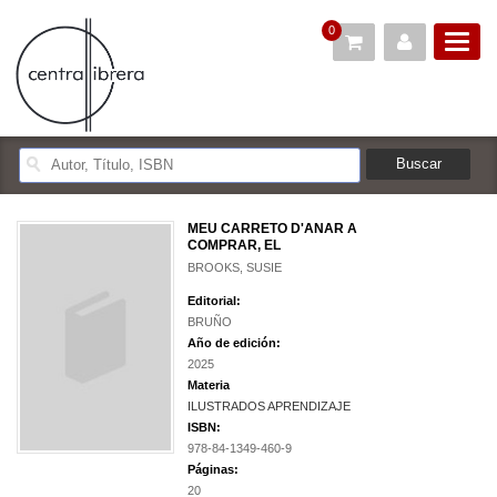
0
MEU CARRETO D'ANAR A
COMPRAR, EL
BROOKS, SUSIE
Editorial:
BRUÑO
Año de edición:
2025
Materia
ILUSTRADOS APRENDIZAJE
ISBN:
978-84-1349-460-9
Páginas:
20