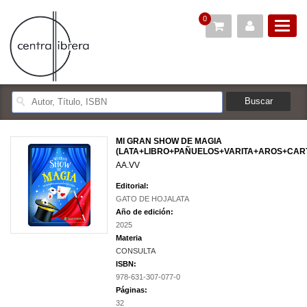
0
MI GRAN SHOW DE MAGIA
(LATA+LIBRO+PAÑUELOS+VARITA+AROS+CAR
AA.VV
Editorial:
GATO DE HOJALATA
Año de edición:
2025
Materia
CONSULTA
ISBN:
978-631-307-077-0
Páginas:
32