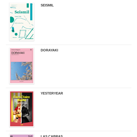
SEISMIL
14,00 €
DORAYAKI
19,50 €
YESTERYEAR
21,95 €
LAS CABRAS