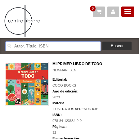
0
MI PRIMER LIBRO DE TODO
NEWMAN, BEN
Editorial:
COCO BOOKS
Año de edición:
2023
Materia
ILUSTRADOS APRENDIZAJE
ISBN:
978-84-123684-9-9
Páginas:
32
Encuadernación: