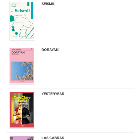
SEISMIL
14,00 €
DORAYAKI
19,50 €
YESTERYEAR
21,95 €
LAS CABRAS