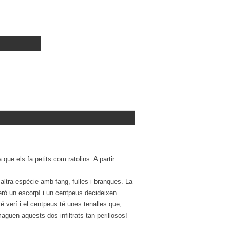
ue els fa petits com ratolins. A partir
altra espècie amb fang, fulles i branques. La
erò un escorpí i un centpeus decideixen
té verí i el centpeus té unes tenalles que,
uen aquests dos infiltrats tan perillosos!