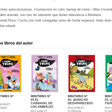
tòries autoconclusives, il·lustracions en color, barreja de còmic i llibre il·lustr
dels animals: són tots els elements que donen rellevància a Minitwins.
isenda Roca i Cuchu són molt conegudes arreu de l'estat espanyol, totes dues
ibre infantil.
s libros del autor
MINITWINS Nº
ITWINS Nº
MINITWINS Nº
MINI
04. ¡BANG HA
05 EL
03. 
DESAPARECIDO!
CARNAVAL DE
TSU
 PALET,
LOS ANIMALES
ROCA PALET,
SENDA
ROCA
ELISENDA
ROCA PALET,
ELIS