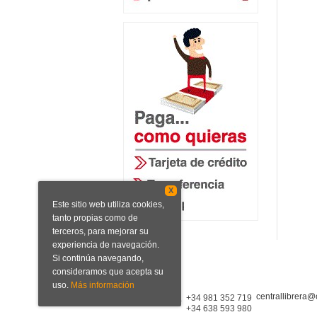
X
Este sitio web utiliza cookies,
tanto propias como de
terceros, para mejorar su
experiencia de navegación.
Si continúa navegando,
consideramos que acepta su
uso.
Más información
centrallibrera@
Central Librera
+34 981 352 719
+34 638 593 980