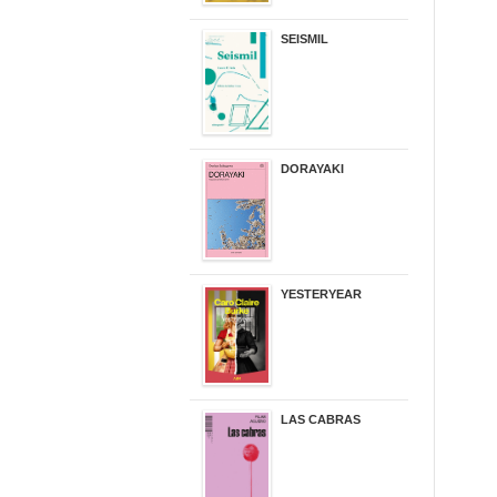
SEISMIL
14,00 €
DORAYAKI
19,50 €
YESTERYEAR
21,95 €
LAS CABRAS
20,90 €