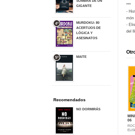
SOMBRA DE UN
***
GIGANTE
- His
20,00 €
món 
MURDOKU: 80
4º
- El
ACERTIJOS DE
del ll
LÓGICA Y
ASESINATOS
17,90 €
Otro
MAITE
5º
22,90 €
Recomendados
NO DORMIRÁS
21,90 €
MIN
06
ROCA
ELI