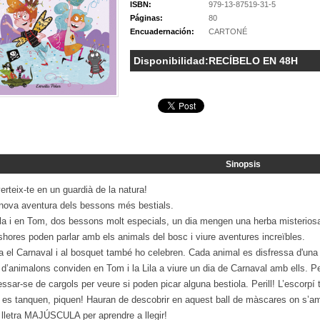
ISBN:
979-13-87519-31-5
Páginas:
80
Encuadernación:
CARTONÉ
Disponibilidad:
RECÍBELO EN 48H
Sinopsis
rteix-te en un guardià de la natura!
nova aventura dels bessons més bestials.
la i en Tom, dos bessons molt especials, un dia mengen una herba misteriosa q
shores poden parlar amb els animals del bosc i viure aventures increïbles.
a el Carnaval i al bosquet també ho celebren. Cada animal es disfressa d'una 
 d’animalons conviden en Tom i la Lila a viure un dia de Carnaval amb ells. P
essar-se de cargols per veure si poden picar alguna bestiola. Perill! L’escorpí 
es tanquen, piquen! Hauran de descobrir en aquest ball de màscares on s’amag
lletra MAJÚSCULA per aprendre a llegir!