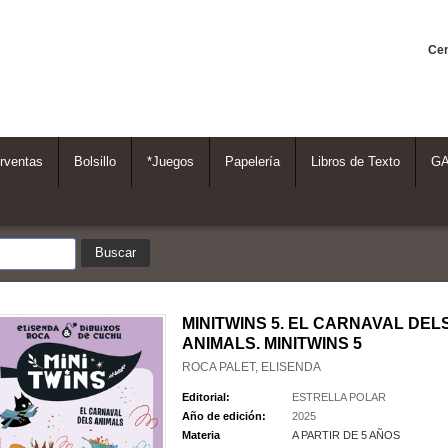
Cen
rventas
Bolsillo
*Juegos
Papelería
Libros de Texto
G
MINITWINS 5. EL CARNAVAL DEL
ANIMALS. MINITWINS 5
ROCA PALET, ELISENDA
Editorial:
ESTRELLA POLAR
Año de edición:
2025
Materia
A PARTIR DE 5 AÑOS