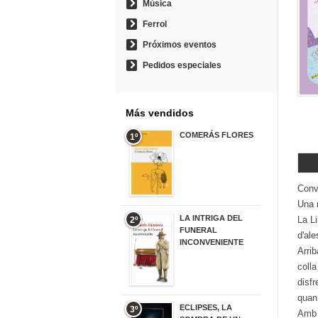
Música
Ferrol
Próximos eventos
Pedidos especiales
Más vendidos
COMERÁS FLORES
1º
19,95 €
Conve
Una 
LA INTRIGA DEL
La Li
2º
FUNERAL
d'ale
INCONVENIENTE
Arrib
20,90 €
colla
disfr
quan 
ECLIPSES, LA
3º
Amb 