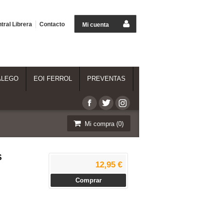
tral Librera
Contacto
Mi cuenta
ALEGO
EOI FERROL
PREVENTAS
Mi compra (
0
)
S
12,95 €
Comprar