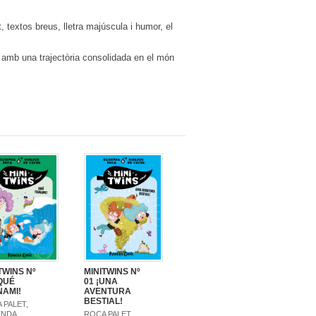
at, textos breus, lletra majúscula i humor, el
 amb una trajectòria consolidada en el món
MINITWINS Nº
TWINS Nº
01 ¡UNA
¡QUÉ
AVENTURA
NAMI!
BESTIAL!
 PALET,
ROCA PALET,
ENDA