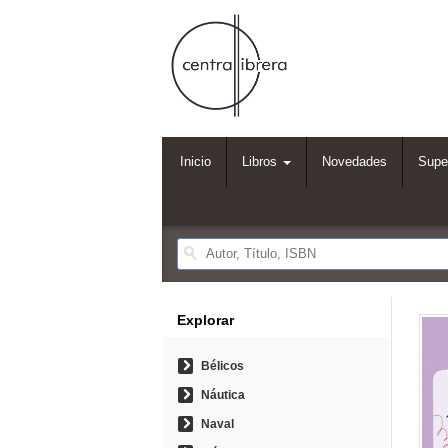
Inicio
Libros
Novedades
Supe
Explorar
Bélicos
Náutica
Naval