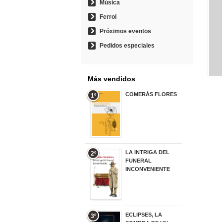
Música
Ferrol
Próximos eventos
Pedidos especiales
Más vendidos
COMERÁS FLORES
1º
19,95 €
LA INTRIGA DEL
2º
FUNERAL
INCONVENIENTE
20,90 €
ECLIPSES, LA
3º