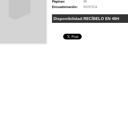
Páginas:
89
Encuadernación:
RÚSTICA
Disponibilidad:
RECÍBELO EN 48H