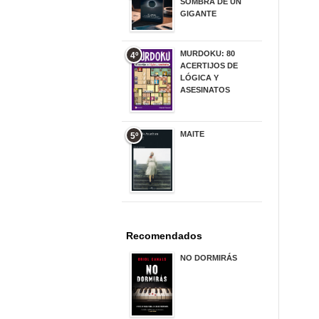
SOMBRA DE UN
GIGANTE
20,00 €
MURDOKU: 80
4º
ACERTIJOS DE
LÓGICA Y
ASESINATOS
17,90 €
MAITE
5º
22,90 €
Recomendados
NO DORMIRÁS
21,90 €