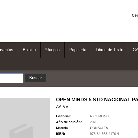
Cen
rventas
Bolsillo
*Juegos
Papelería
Libros de Texto
G
OPEN MINDS 5 STD NACIONAL P
AA.VV
Editorial:
RICHMOND
Año de edición:
2026
Materia
CONSULTA
ISBN:
978-84-668-4176-4