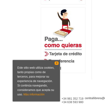
X
Este sitio web utiliza cookies,
tanto propias como de
terceros, para mejorar su
experiencia de navegación.
Si continúa navegando,
consideramos que acepta su
uso.
Más información
centrallibrera@
Central Librera
+34 981 352 719
+34 638 593 980