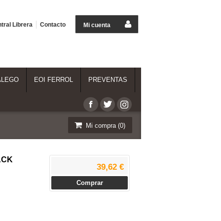
tral Librera
Contacto
Mi cuenta
ALEGO
EOI FERROL
PREVENTAS
Mi compra (
0
)
ACK
39,62 €
Comprar