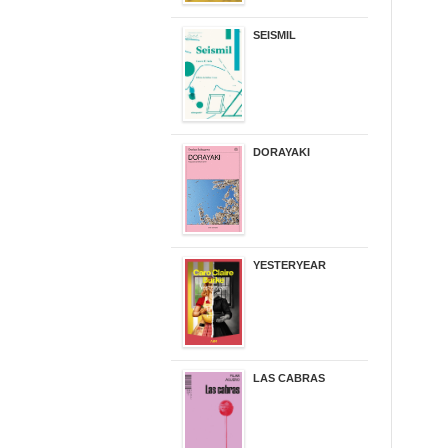
SEISMIL
14,00 €
DORAYAKI
19,50 €
YESTERYEAR
21,95 €
LAS CABRAS
20,90 €