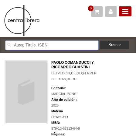
0
PAOLO COMANDUCCI Y
RICCARDO GUASTINI
DEI VECCHI,DIEGO;FERRER
BELTRAN,JORDI
Editorial:
MARCIAL PONS
Año de edición:
2026
Materia
DERECHO
ISBN:
979-13-87913-64-9
Páginas: