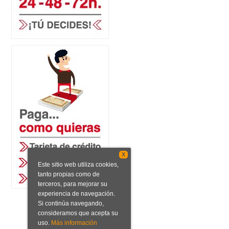
X
Este sitio web utiliza cookies,
tanto propias como de
terceros, para mejorar su
experiencia de navegación.
Si continúa navegando,
consideramos que acepta su
uso.
Más información