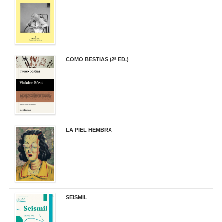
COMO BESTIAS (2ª ED.)
16,95 €
LA PIEL HEMBRA
32,90 €
SEISMIL
14,00 €