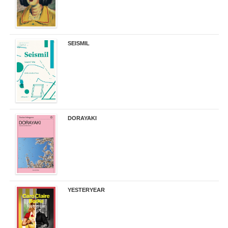
SEISMIL
14,00 €
DORAYAKI
19,50 €
YESTERYEAR
21,95 €