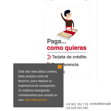
X
Este sitio web utiliza cookies,
tanto propias como de
terceros, para mejorar su
experiencia de navegación.
Si continúa navegando,
consideramos que acepta su
uso.
Más información
centrallibrera@
Central Librera
+34 981 352 719
+34 638 593 980