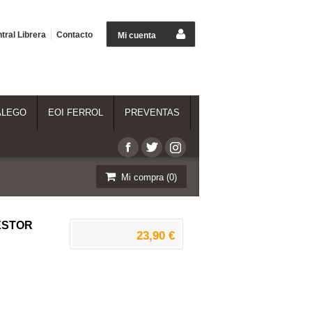
tral Librera
Contacto
Mi cuenta
ALEGO
EOI FERROL
PREVENTAS
Mi compra (
0
)
ÈSTOR
23,90 €