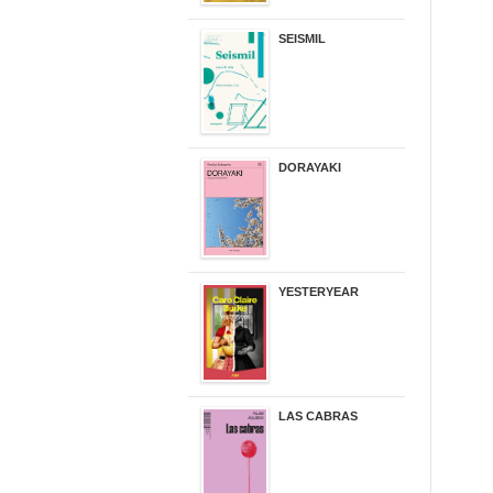
SEISMIL
14,00 €
DORAYAKI
19,50 €
YESTERYEAR
21,95 €
LAS CABRAS
20,90 €