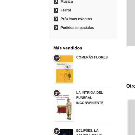
Música
Ferrol
Próximos eventos
Pedidos especiales
Más vendidos
COMERÁS FLORES
1º
19,95 €
Otro
LA INTRIGA DEL
2º
FUNERAL
INCONVENIENTE
20,90 €
ECLIPSES, LA
3º