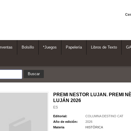
Cen
rventas
Bolsillo
*Juegos
Papelería
Libros de Texto
G
PREMI NESTOR LUJAN. PREMI N
LUJÁN 2026
ES
Editorial:
COLUMNA DESTINO CAT
Año de edición:
2026
Materia
HISTÓRICA