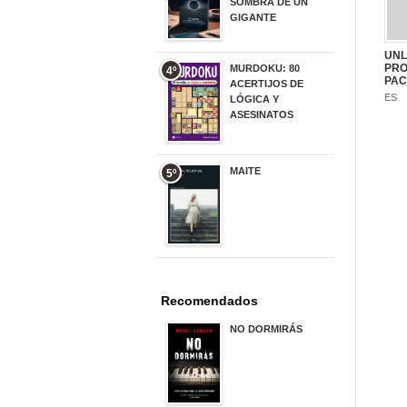
SOMBRA DE UN
GIGANTE
20,00 €
UNL
PRO
MURDOKU: 80
4º
PAC
ACERTIJOS DE
ES
LÓGICA Y
ASESINATOS
17,90 €
MAITE
5º
22,90 €
Recomendados
NO DORMIRÁS
21,90 €