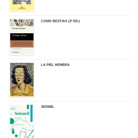
COMO BESTIAS (2ª ED.)
16,95 €
LA PIEL HEMBRA
32,90 €
SEISMIL
14,00 €