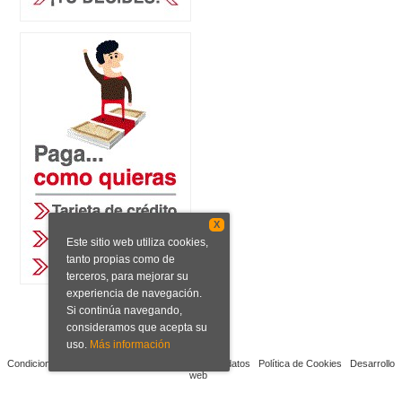
X
Este sitio web utiliza cookies,
tanto propias como de
terceros, para mejorar su
experiencia de navegación.
Si continúa navegando,
consideramos que acepta su
uso.
Más información
Condiciones de venta
Aviso legal
Protección de datos
Política de Cookies
Desarrollo
web