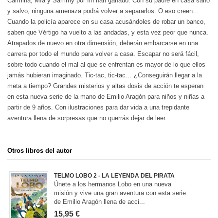
Carmina, Mía y Sammy por fin han ganado. Con su padre en casa sano
y salvo, ninguna amenaza podrá volver a separarlos. O eso creen…
Cuando la policía aparece en su casa acusándoles de robar un banco,
saben que Vértigo ha vuelto a las andadas, y esta vez peor que nunca.
Atrapados de nuevo en otra dimensión, deberán embarcarse en una
carrera por todo el mundo para volver a casa. Escapar no será fácil,
sobre todo cuando el mal al que se enfrentan es mayor de lo que ellos
jamás hubieran imaginado. Tic-tac, tic-tac… ¿Conseguirán llegar a la
meta a tiempo? Grandes misterios y altas dosis de acción te esperan
en esta nueva serie de la mano de Emilio Aragón para niños y niñas a
partir de 9 años. Con ilustraciones para dar vida a una trepidante
aventura llena de sorpresas que no querrás dejar de leer.
Otros libros del autor
TELMO LOBO 2 - LA LEYENDA DEL PIRATA
Únete a los hermanos Lobo en una nueva
misión y vive una gran aventura con esta serie
de Emilio Aragón llena de acci...
15,95 €