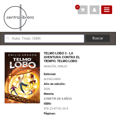
0
TELMO LOBO 3 - LA
AVENTURA CONTRA EL
TIEMPO. TELMO LOBO
ARAGÓN, EMILIO
Editorial:
ALFAGUARA
Año de edición:
2026
Materia
A PARTIR DE 9 AÑOS
ISBN:
979-13-87741-25-9
Páginas: