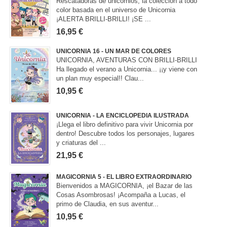
Rescatadoras de unicornios, la colección a todo
color basada en el universo de Unicornia
¡ALERTA BRILLI-BRILLI! ¡SE ...
16,95 €
UNICORNIA 16 - UN MAR DE COLORES
UNICORNIA, AVENTURAS CON BRILLI-BRILLI
Ha llegado el verano a Unicornia... ¡¡y viene con
un plan muy especial!! Clau...
10,95 €
UNICORNIA - LA ENCICLOPEDIA ILUSTRADA
¡Llega el libro definitivo para vivir Unicornia por
dentro! Descubre todos los personajes, lugares
y criaturas del ...
21,95 €
MAGICORNIA 5 - EL LIBRO EXTRAORDINARIO
Bienvenidos a MAGICORNIA, ¡el Bazar de las
Cosas Asombrosas! ¡Acompaña a Lucas, el
primo de Claudia, en sus aventur...
10,95 €