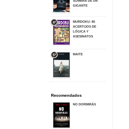
SOMBRA DE UN
GIGANTE
20,00 €
MURDOKU: 80
4º
ACERTIJOS DE
LÓGICA Y
ASESINATOS
17,90 €
MAITE
5º
22,90 €
Recomendados
NO DORMIRÁS
21,90 €