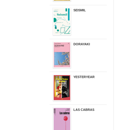
SEISMIL
14,00 €
DORAYAKI
19,50 €
YESTERYEAR
21,95 €
LAS CABRAS
20,90 €