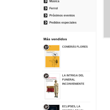
Música
Ferrol
Próximos eventos
Pedidos especiales
Más vendidos
COMERÁS FLORES
1º
19,95 €
LA INTRIGA DEL
2º
FUNERAL
INCONVENIENTE
20,90 €
ECLIPSES, LA
3º