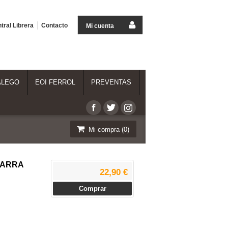
tral Librera
Contacto
Mi cuenta
ALEGO
EOI FERROL
PREVENTAS
Mi compra (
0
)
VARRA
22,90 €
Comprar