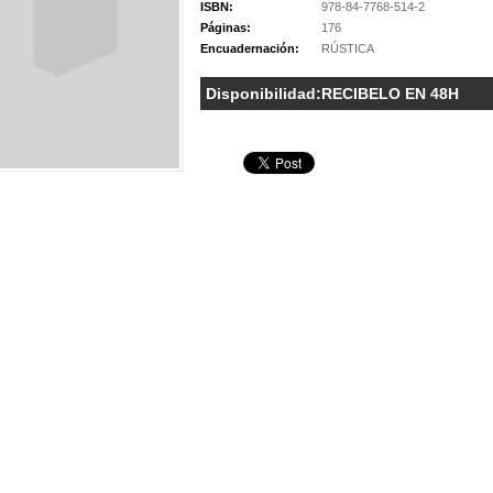
ISBN:
978-84-7768-514-2
Páginas:
176
Encuadernación:
RÚSTICA
Disponibilidad:
RECIBELO EN 48H